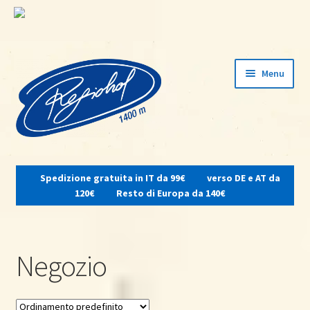
Vai
Vai
Menu
alla
al
navigazione
contenuto
Espandi
il
Spedizione gratuita in IT da 99€
verso DE e AT da
menu
Home
120€
Resto di Europa da 140€
child
Su di noi
Negozio
Osteria del contadino
Shop