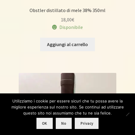
Obstler distillato di mele 38% 350ml
18,00
€
Disponibile
Aggiungi al carrello
Utilizziamo i cookie per essere sicuri che tu possa avere la
migliore esperienza sul nostro sito. Se continui ad utilizzare
questo sito noi assumiamo che tu ne sia felice.
0
OK
No
Privacy
Products
search