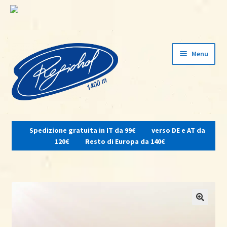
Vai
Vai
Menu
alla
al
navigazione
contenuto
Espandi
il
Spedizione gratuita in IT da 99€
verso DE e AT da
menu
Home
120€
Resto di Europa da 140€
child
Su di noi
Osteria del contadino
Shop