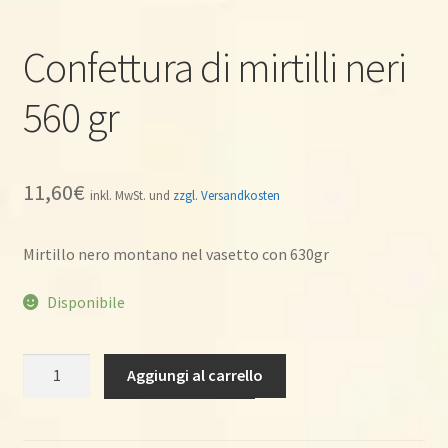
Confettura di mirtilli neri
560 gr
11,60
€
inkl. MwSt. und
zzgl. Versandkosten
Mirtillo nero montano nel vasetto con 630gr
Disponibile
Confettura
Aggiungi al carrello
di
mirtilli
neri