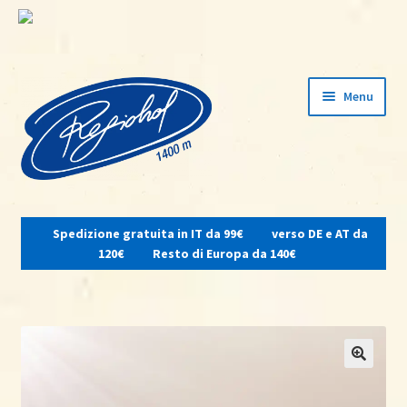
Vai
Vai
Menu
alla
al
navigazione
contenuto
Espandi
il
Spedizione gratuita in IT da 99€
verso DE e AT da
menu
Home
120€
Resto di Europa da 140€
child
Su di noi
Osteria del contadino
Shop