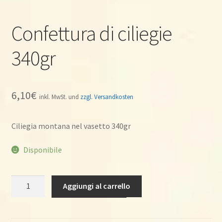
Confettura di ciliegie
340gr
6,10
€
inkl. MwSt. und
zzgl. Versandkosten
Ciliegia montana nel vasetto 340gr
Disponibile
Confettura
Aggiungi al carrello
di
ciliegie
340gr