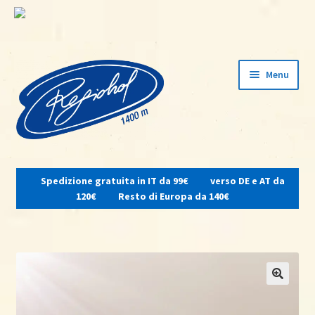
Vai
Vai
Menu
alla
al
navigazione
contenuto
Espandi
il
Spedizione gratuita in IT da 99€
verso DE e AT da
menu
Home
120€
Resto di Europa da 140€
child
Su di noi
Osteria del contadino
Shop