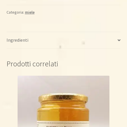
400gr
quantità
Categoria:
miele
Ingredienti
Prodotti correlati