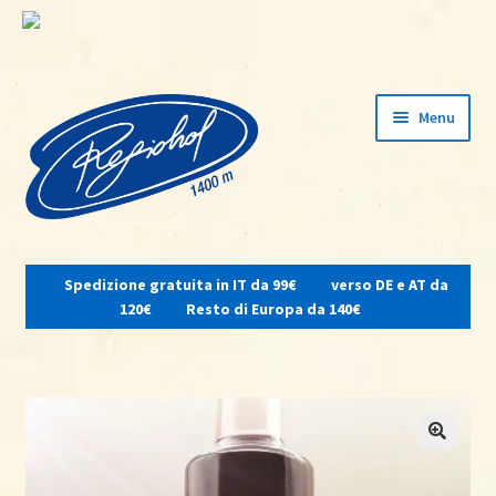
Vai
Vai
Menu
alla
al
navigazione
contenuto
Espandi
il
Spedizione gratuita in IT da 99€
verso DE e AT da
menu
Home
120€
Resto di Europa da 140€
child
Su di noi
Osteria del contadino
Shop