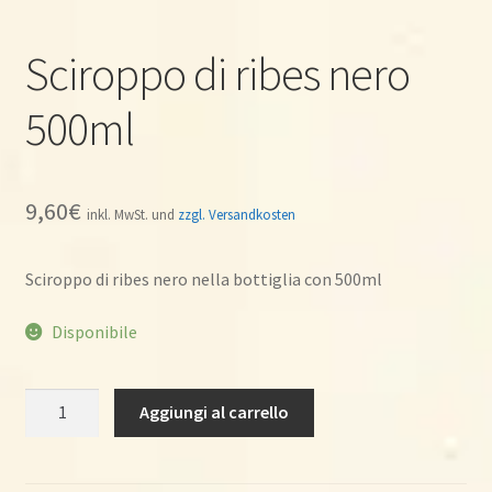
Sciroppo di ribes nero
500ml
9,60
€
inkl. MwSt. und
zzgl. Versandkosten
Sciroppo di ribes nero nella bottiglia con 500ml
Disponibile
Sciroppo
Aggiungi al carrello
di
ribes
nero