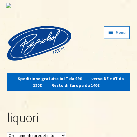
Vai
Vai
Menu
alla
al
navigazione
contenuto
Espandi
il
Spedizione gratuita in IT da 99€
verso DE e AT da
menu
Home
120€
Resto di Europa da 140€
child
Su di noi
liquori
Osteria del contadino
Shop