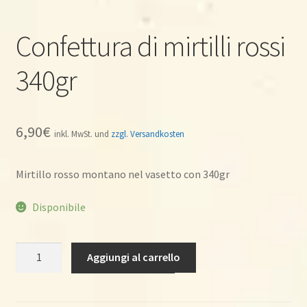
Confettura di mirtilli rossi
340gr
6,90
€
inkl. MwSt. und
zzgl. Versandkosten
Mirtillo rosso montano nel vasetto con 340gr
Disponibile
Confettura
Aggiungi al carrello
di
mirtilli
rossi