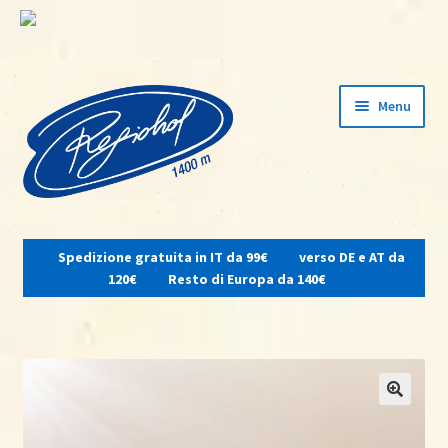
Vai
Vai
Menu
alla
al
navigazione
contenuto
Espandi
il
Spedizione gratuita in IT da 99€
verso DE e AT da
menu
Home
120€
Resto di Europa da 140€
child
Su di noi
Osteria del contadino
Shop