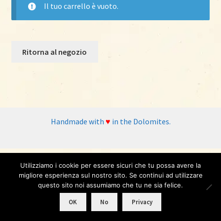
Il tuo carrello è vuoto.
Espandi
Prodotti
il
menu
Dove & quando?
Ritorna al negozio
child
Contact
Ricette
Handmade with
♥
in the Dolomites.
Utilizziamo i cookie per essere sicuri che tu possa avere la
migliore esperienza sul nostro sito. Se continui ad utilizzare
questo sito noi assumiamo che tu ne sia felice.
0
OK
No
Privacy
Products
search