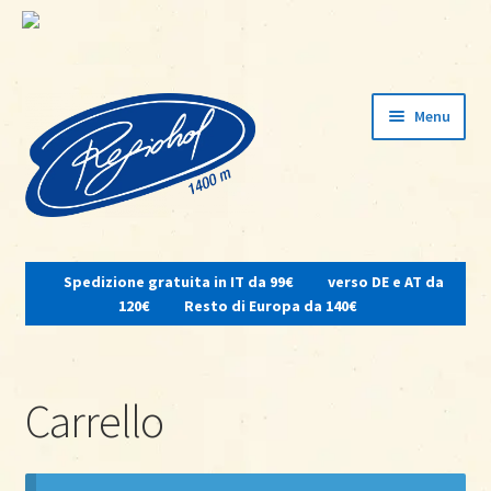
Vai
Vai
Menu
alla
al
navigazione
contenuto
Espandi
il
Spedizione gratuita in IT da 99€
verso DE e AT da
menu
Home
120€
Resto di Europa da 140€
child
Su di noi
Carrello
Osteria del contadino
Shop