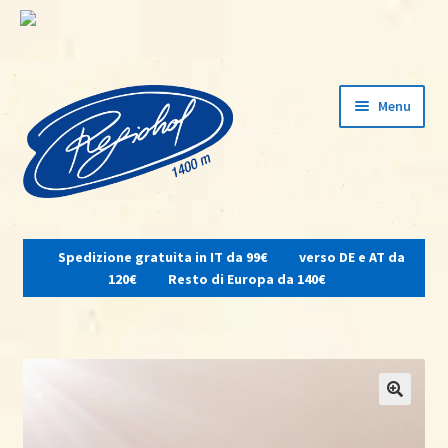
Vai
Vai
Menu
alla
al
navigazione
contenuto
Espandi
il
Spedizione gratuita in IT da 99€
verso DE e AT da
menu
Home
120€
Resto di Europa da 140€
child
Su di noi
Osteria del contadino
Shop