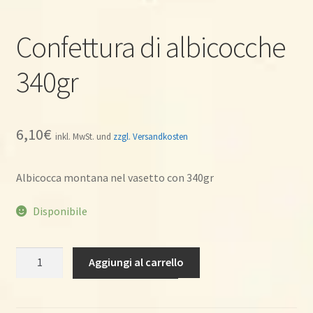
Confettura di albicocche
340gr
6,10
€
inkl. MwSt. und
zzgl. Versandkosten
Albicocca montana nel vasetto con 340gr
Disponibile
Confettura
Aggiungi al carrello
di
albicocche
340gr