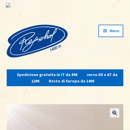
Vai
Vai
Menu
alla
al
navigazione
contenuto
Espandi
il
Spedizione gratuita in IT da 99€
verso DE e AT da
menu
Home
120€
Resto di Europa da 140€
child
Su di noi
Osteria del contadino
Shop