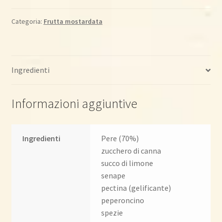
&
zafferano
Categoria:
Frutta mostardata
110gr
quantità
Ingredienti
Informazioni aggiuntive
Ingredienti
Pere (70%)
zucchero di canna
succo di limone
senape
pectina (gelificante)
peperoncino
spezie