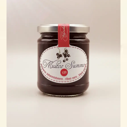
öffnen
Shop
Wo & wann?
Kontakt
Rezepte