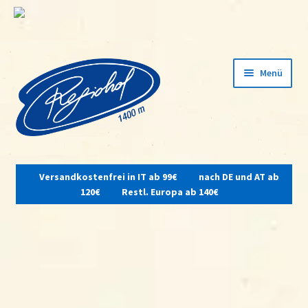
Zur
Zum
Menü
Navigation
Inhalt
springen
springen
Unterm
öffnen
Versandkostenfrei in IT ab 99€
nach DE und AT ab
Home
120€
Restl. Europa ab 140€
Über uns
Hofschank
Unterm
Produkte