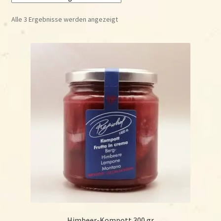
öffnen
Alle 3 Ergebnisse werden angezeigt
Fruchtaufstriche
Früchtesenf – Chutneys – Mostarde
Fruchtkompotte
Nektare
Sirup
Alkoholische Getränke
Honig
Shop
Himbeer-Kompott 300 gr