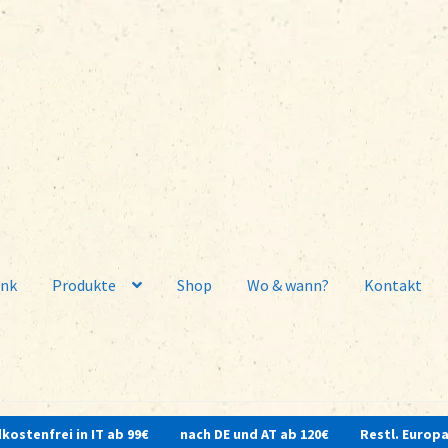
ank
Produkte
Shop
Wo & wann?
Kontakt
kostenfrei in IT ab 99€
nach DE und AT ab 120€
Restl. Europa