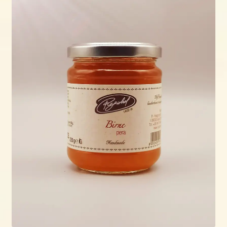
öffnen
Shop
Wo & wann?
Kontakt
Rezepte