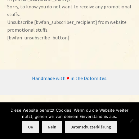
öffnen
Sorry, to know you do not want to receive any promotional
Shop
stuffs.
Unsubscribe [bwfan_subscriber_recipient] from website
Wo & wann?
promotional stuffs.
[bwfan_unsubscribe_button]
Kontakt
Rezepte
Handmade with
♥
in the Dolomites.
Diese Website benutzt Cookies. Wenn du die Website weiter
nutzt, gehen wir von deinem Einverständnis aus.
0
OK
Nein
Datenschutzerklärung
Products
search