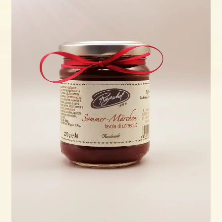
öffnen
Shop
Wo & wann?
Kontakt
Rezepte