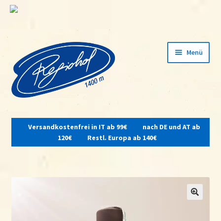
Zur
Zum
Menü
Navigation
Inhalt
springen
springen
Unterm
öffnen
Versandkostenfrei in IT ab 99€
nach DE und AT ab
Home
120€
Restl. Europa ab 140€
Über uns
Hofschank
Unterm
Produkte