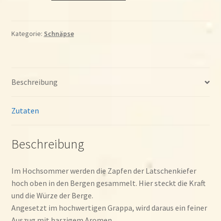
36,5%
350ml
Menge
Kategorie:
Schnäpse
Beschreibung
Zutaten
Beschreibung
Im Hochsommer werden die Zapfen der Latschenkiefer
hoch oben in den Bergen gesammelt. Hier steckt die Kraft
und die Würze der Berge.
Angesetzt im hochwertigen Grappa, wird daraus ein feiner
Auszug mit harzigem Aromen.