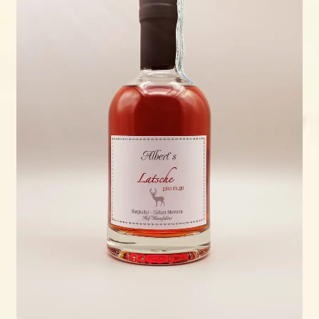
öffnen
Shop
Wo & wann?
Kontakt
Rezepte