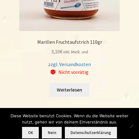
Marillen Fruchtaufstrich 110gr
3,10
€
inkl. MwSt. und
zzgl. Versandkosten
Nicht vorrätig
Weiterlesen
Diese Website benutzt Cookies. Wenn du die Website weiter
nutzt, gehen wir von deinem Einverständnis aus.
Handmade with
♥
in the Dolomites.
0
OK
Nein
Datenschutzerklärung
Products