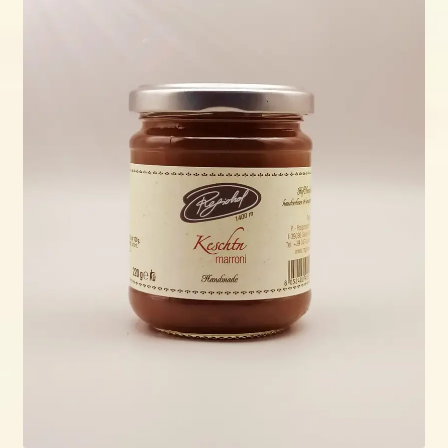
öffnen
Shop
Wo & wann?
Kontakt
Rezepte