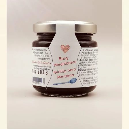
öffnen
Shop
Wo & wann?
Kontakt
Rezepte