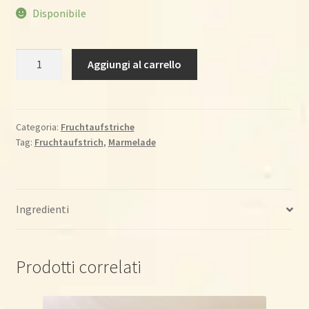
Disponibile
Preiselbeere
Aggiungi al carrello
fruchtrein
100
%,
220
Categoria:
Fruchtaufstriche
Tag:
Fruchtaufstrich
,
Marmelade
g
quantità
Ingredienti
Prodotti correlati