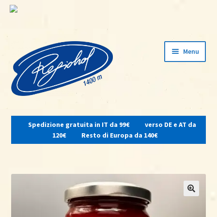
Vai
Vai
Menu
alla
al
navigazione
contenuto
Espandi
il
Spedizione gratuita in IT da 99€
verso DE e AT da
menu
Home
120€
Resto di Europa da 140€
child
Su di noi
Osteria del contadino
Shop