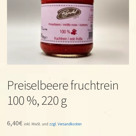
Espandi
Prodotti
il
menu
Dove & quando?
child
Contact
Ricette
Preiselbeere fruchtrein
100 %, 220 g
6,40
€
inkl. MwSt. und
zzgl. Versandkosten