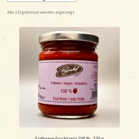
öffnen
Alle 2 Ergebnisse werden angezeigt
Shop
Wo & wann?
Kontakt
Rezepte
Erdbeere fruchtrein 100 %, 220 g