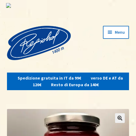
Vai
Vai
Menu
alla
al
navigazione
contenuto
Espandi
il
Spedizione gratuita in IT da 99€
verso DE e AT da
menu
Home
120€
Resto di Europa da 140€
child
Su di noi
Osteria del contadino
Shop