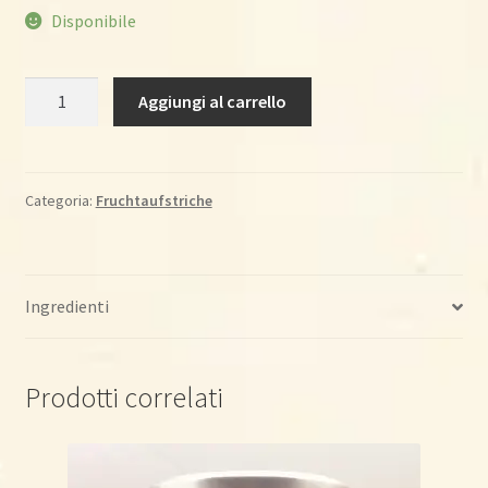
Disponibile
Waldbeeren
Aggiungi al carrello
fruchtrein
100
%,
220
Categoria:
Fruchtaufstriche
g
quantità
Ingredienti
Prodotti correlati