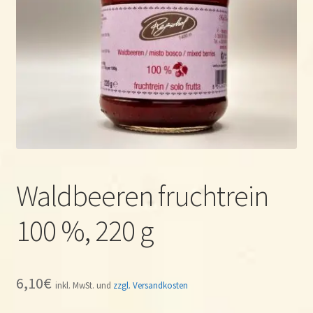
Espandi
Prodotti
il
menu
Dove & quando?
child
Contact
Ricette
Waldbeeren fruchtrein
100 %, 220 g
6,10
€
inkl. MwSt. und
zzgl. Versandkosten